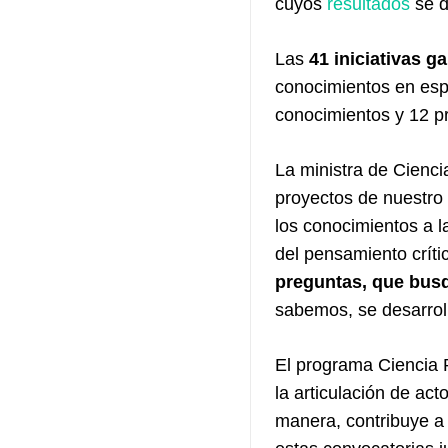
cuyos
resultados
se d
Las
41 iniciativas g
conocimientos en espa
conocimientos y 12 pr
La ministra de Cienc
proyectos de nuestro 
los conocimientos a l
del pensamiento críti
preguntas, que bus
sabemos, se desarroll
El programa Ciencia P
la articulación de ac
manera, contribuye a 