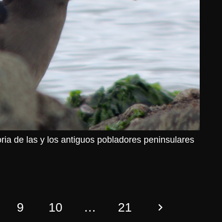
ia de las y los antiguos pobladores peninsulares
9
10
…
21