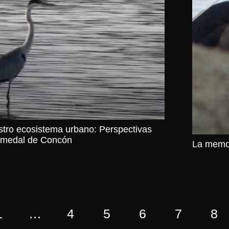
tro ecosistema urbano: Perspectivas
Humedal de Concón
La memor
1
…
4
5
6
7
8